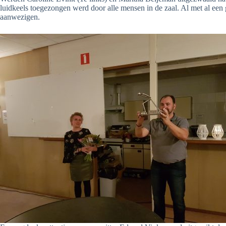
luidkeels toegezongen werd door alle mensen in de zaal. Al met al een 
aanwezigen.