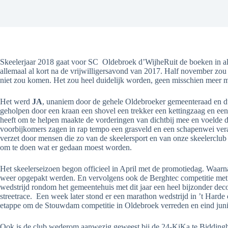
Skeelerjaar 2018 gaat voor SC Oldebroek d’WijheRuit de boeken in als
allemaal al kort na de vrijwilligersavond van 2017. Half november zou
niet zou komen. Het zou heel duidelijk worden, geen misschien meer m
Het werd
JA
, unaniem door de gehele Oldebroeker gemeenteraad en d
geholpen door een kraan een shovel een trekker een kettingzaag en een
heeft om te helpen maakte de vorderingen van dichtbij mee en voelde de
voorbijkomers zagen in rap tempo een grasveld en een schapenwei ve
verzet door mensen die zo van de skeelersport en van onze skeelerclu
om te doen wat er gedaan moest worden.
Het skeelerseizoen begon officieel in April met de promotiedag. Waarna
weer opgepakt werden. En vervolgens ook de Berghtec competitie met
wedstrijd rondom het gemeentehuis met dit jaar een heel bijzonder de
streetrace. Een week later stond er een marathon wedstrijd in ’t Har
etappe om de Stouwdam competitie in Oldebroek verreden en eind juni 
Ook is de club wederom aanwezig geweest bij de 24-KiKa te Biddingh