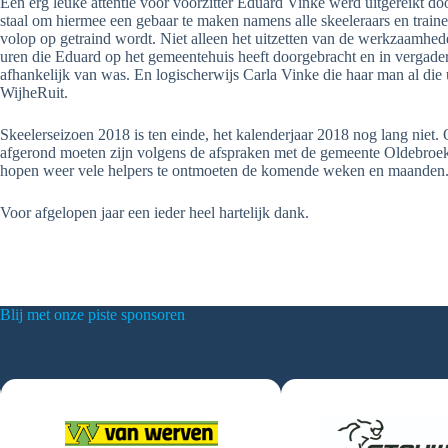
Een erg leuke attentie voor voorzitter Eduard Vinke werd uitgereikt do
staal om hiermee een gebaar te maken namens alle skeeleraars en traine
volop op getraind wordt. Niet alleen het uitzetten van de werkzaamhe
uren die Eduard op het gemeentehuis heeft doorgebracht en in vergad
afhankelijk van was. En logischerwijs Carla Vinke die haar man al die u
WijheRuit.
Skeelerseizoen 2018 is ten einde, het kalenderjaar 2018 nog lang nie
afgerond moeten zijn volgens de afspraken met de gemeente Oldebroek e
hopen weer vele helpers te ontmoeten de komende weken en maanden
Voor afgelopen jaar een ieder heel hartelijk dank.
Blij met onze piste sponsoren