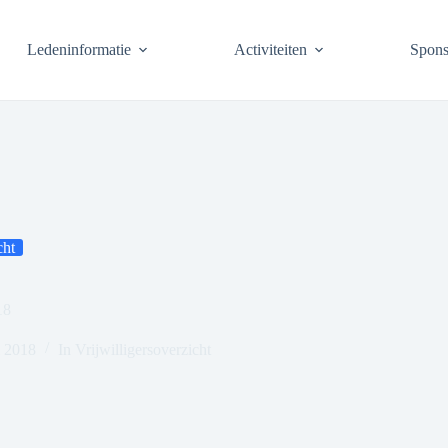
Ledeninformatie
Activiteiten
Spons
cht
18
i 2018
In
Vrijwilligersoverzicht