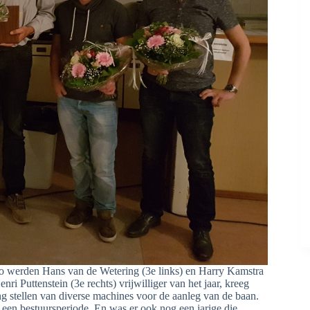
zo werden Hans van de Wetering (3e links) en Harry Kamstra
i Puttenstein (3e rechts) vrijwilliger van het jaar, kreeg
ng stellen van diverse machines voor de aanleg van de baan.
een bestuursperiode. En was er ook nog een jarige die