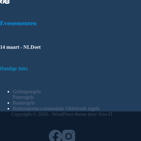
Evenementen
14 maart - NLDoet
Handige links
Gedragsregels
Pisteregels
Baanregels
Buitensportaccommodatie Oldebroek regels
Copyright © 2026 - WordPress thema door Abo-IT