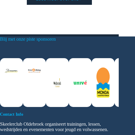
Blij met onze piste sponsoren
Slide 2 of 3
Contact Info
Skeelerclub Oldebroek organiseert trainingen, lessen,
wedstrijden en evenementen voor jeugd en volwassenen.