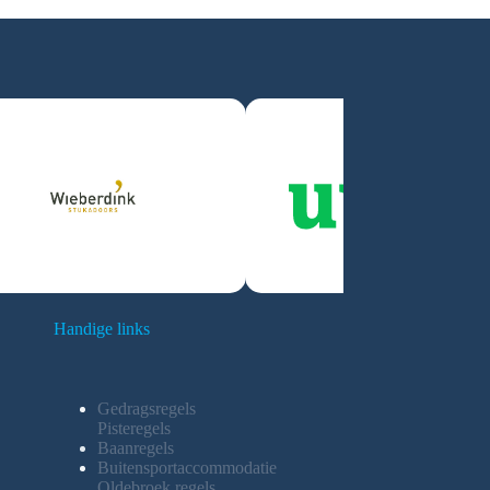
Handige links
Gedragsregels
Pisteregels
Baanregels
Buitensportaccommodatie
Oldebroek regels