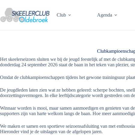
Ga
naar
de
Club
Agenda
inhoud
Clubkampioenschap
Het skeelerseizoen sluiten we bij de jeugd feestelijk af met de clubka
donderdag 24 september 2026 staat de baan in het teken van plezier, stri
Omdat de clubkampioenschappen tijdens het gewone trainingsuur plaat
De jeugdleden laten zien wat ze hebben geleerd: scherpe bochten, snelle
doorzettingsvermogen. In elke leeftijdscategorie wordt gestreden om de 
Winnaar worden is mooi, maar samen aanmoedigen en genieten van de ra
supporters zijn van harte welkom langs de baan. Hoe meer aanmoedigin
We maken er samen een sportieve seizoensafsluiting van met enthousias
Hieronder vind je de uitslagen van de afgelopen jaren.