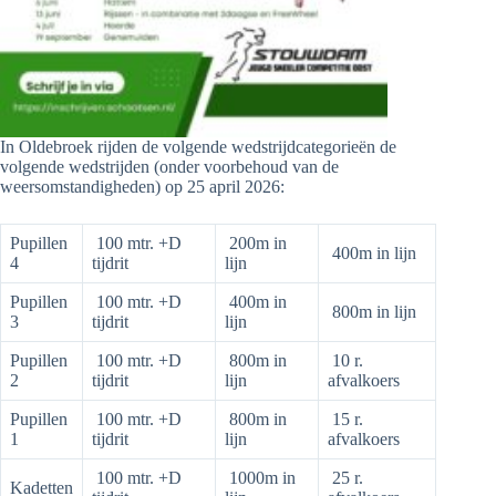
In Oldebroek rijden de volgende wedstrijdcategorieën de
volgende wedstrijden (onder voorbehoud van de
weersomstandigheden) op 25 april 2026:
Pupillen
100 mtr. +D
200m in
400m in lijn
4
tijdrit
lijn
Pupillen
100 mtr. +D
400m in
800m in lijn
3
tijdrit
lijn
Pupillen
100 mtr. +D
800m in
10 r.
2
tijdrit
lijn
afvalkoers
Pupillen
100 mtr. +D
800m in
15 r.
1
tijdrit
lijn
afvalkoers
100 mtr. +D
1000m in
25 r.
Kadetten