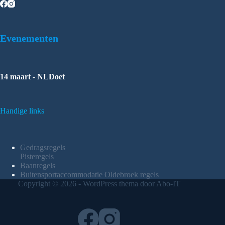
Evenementen
14 maart - NLDoet
Handige links
Gedragsregels
Pisteregels
Baanregels
Buitensportaccommodatie Oldebroek regels
Copyright © 2026 - WordPress thema door Abo-IT