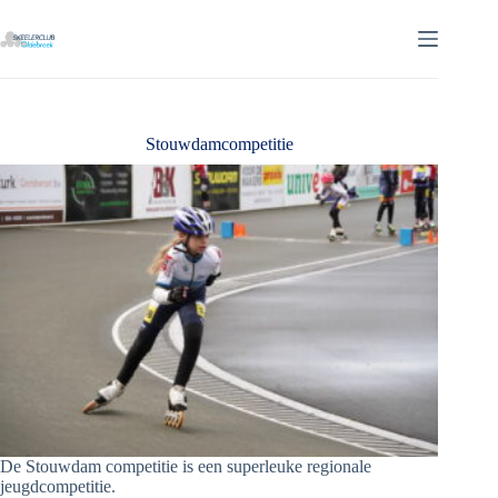
Ga
naar
de
inhoud
Stouwdamcompetitie
De Stouwdam competitie is een superleuke regionale
jeugdcompetitie.