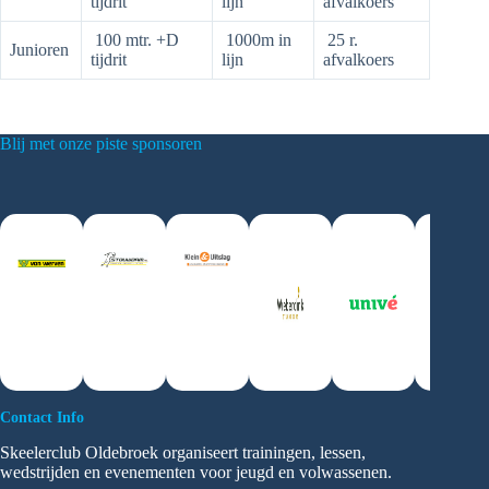
tijdrit
lijn
afvalkoers
100 mtr. +D
1000m in
25 r.
Junioren
tijdrit
lijn
afvalkoers
Blij met onze piste sponsoren
Contact Info
Skeelerclub Oldebroek organiseert trainingen, lessen,
wedstrijden en evenementen voor jeugd en volwassenen.