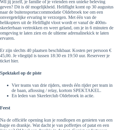
Wil jij jezelf, je familie of je vrienden een unieke beleving
geven? Dit is dé mogelijkheid. Heliflight komt op 30 augustus
naar de buitensportaccommodatie Oldebroek toe om een
onvergetelijke ervaring te verzorgen. Met één van de
helikopters uit de Heliflight vloot wordt er vanaf de 400m-
skeelerbaan vertrokken en weer geland, om je in 6 minuten de
omgeving te laten zien en de ultieme adrenalinekick te laten
ervaren.
Er zijn slechts 40 plaatsen beschikbaar. Kosten per persoon €
45,00. Je vliegtijd is tussen 18:30 en 19:50 uur. Reserveer je
ticket hier.
Spektakel op de piste
Vier teams van drie rijders, steeds één rijder per team in
de baan, aflossing / relay, kortom SPEKTAKEL.
En leden van Skeelerclub Oldebroek in actie.
Feest
Na de officiële opening kun je rondlopen en genieten van een
hapje en drankje. Wat dacht je van poffertjes of patat en een