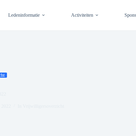
Ledeninformatie
Activiteiten
Spons
cht
2022
i 2022
In
Vrijwilligersoverzicht