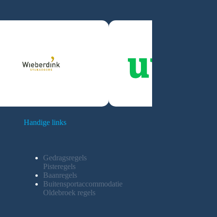
Handige links
Gedragsregels
Pisteregels
Baanregels
Buitensportaccommodatie
Oldebroek regels