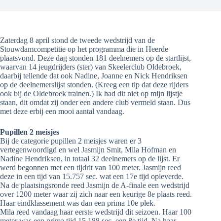
Zaterdag 8 april stond de tweede wedstrijd van de
Stouwdamcompetitie op het programma die in Heerde
plaatsvond. Deze dag stonden 181 deelnemers op de startlijst,
waarvan 14 jeugdrijders (ster) van Skeelerclub Oldebroek,
daarbij tellende dat ook Nadine, Joanne en Nick Hendriksen
op de deelnemerslijst stonden. (Kreeg een tip dat deze rijders
ook bij de Oldebroek trainen.) Ik had dit niet op mijn lijstje
staan, dit omdat zij onder een andere club vermeld staan. Dus
met deze erbij een mooi aantal vandaag.
Pupillen 2 meisjes
Bij de categorie pupillen 2 meisjes waren er 3
vertegenwoordigd en wel Jasmijn Smit, Mila Hofman en
Nadine Hendriksen, in totaal 32 deelnemers op de lijst. Er
werd begonnen met een tijdrit van 100 meter. Jasmijn reed
deze in een tijd van 15.757 sec. wat een 17e tijd opleverde.
Na de plaatsingsronde reed Jasmijn de A-finale een wedstrijd
over 1200 meter waar zij zich naar een keurige 8e plaats reed.
Haar eindklassement was dan een prima 10e plek.
Mila reed vandaag haar eerste wedstrijd dit seizoen. Haar 100
meter was een prima tijd 15.188 sec. een 8e tijd. Na haar