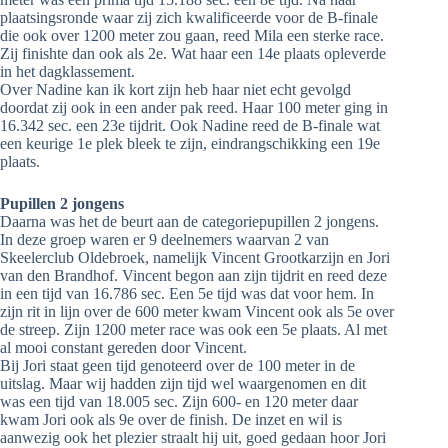
plaatsingsronde waar zij zich kwalificeerde voor de B-finale
die ook over 1200 meter zou gaan, reed Mila een sterke race.
Zij finishte dan ook als 2e. Wat haar een 14e plaats opleverde
in het dagklassement.
Over Nadine kan ik kort zijn heb haar niet echt gevolgd
doordat zij ook in een ander pak reed. Haar 100 meter ging in
16.342 sec. een 23e tijdrit. Ook Nadine reed de B-finale wat
een keurige 1e plek bleek te zijn, eindrangschikking een 19e
plaats.
Pupillen 2 jongens
Daarna was het de beurt aan de categoriepupillen 2 jongens.
In deze groep waren er 9 deelnemers waarvan 2 van
Skeelerclub Oldebroek, namelijk Vincent Grootkarzijn en Jori
van den Brandhof. Vincent begon aan zijn tijdrit en reed deze
in een tijd van 16.786 sec. Een 5e tijd was dat voor hem. In
zijn rit in lijn over de 600 meter kwam Vincent ook als 5e over
de streep. Zijn 1200 meter race was ook een 5e plaats. Al met
al mooi constant gereden door Vincent.
Bij Jori staat geen tijd genoteerd over de 100 meter in de
uitslag. Maar wij hadden zijn tijd wel waargenomen en dit
was een tijd van 18.005 sec. Zijn 600- en 120 meter daar
kwam Jori ook als 9e over de finish. De inzet en wil is
aanwezig ook het plezier straalt hij uit, goed gedaan hoor Jori