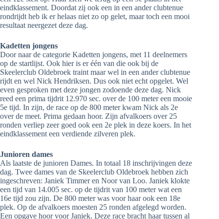
eindklassement. Doordat zij ook een in een ander clubtenue
rondrijdt heb ik er helaas niet zo op gelet, maar toch een mooi
resultaat neergezet deze dag.
Kadetten jongens
Door naar de categorie Kadetten jongens, met 11 deelnemers
op de startlijst. Ook hier is er één van die ook bij de
Skeelerclub Oldebroek traint maar wel in een ander clubtenue
rijdt en wel Nick Hendriksen. Dus ook niet echt opgelet. Wel
even gesproken met deze jongen zodoende deze dag. Nick
reed een prima tijdrit 12.970 sec. over de 100 meter een mooie
5e tijd. In zijn, de race op de 800 meter kwam Nick als 2e
over de meet. Prima gedaan hoor. Zijn afvalkoers over 25
ronden verliep zeer goed ook een 2e plek in deze koers. In het
eindklassement een verdiende zilveren plek.
Junioren dames
Als laatste de junioren Dames. In totaal 18 inschrijvingen deze
dag. Twee dames van de Skeelerclub Oldebroek hebben zich
ingeschreven: Janiek Timmer en Noor van Loo. Janiek klokte
een tijd van 14.005 sec. op de tijdrit van 100 meter wat een
16e tijd zou zijn. De 800 meter was voor haar ook een 18e
plek. Op de afvalkoers moesten 25 ronden afgelegd worden.
Een opgave hoor voor Janiek. Deze race bracht haar tussen al