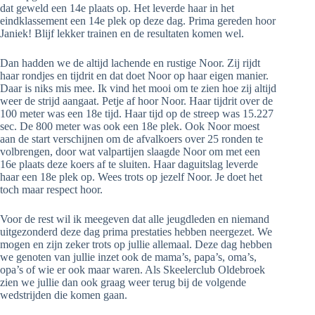
dat geweld een 14e plaats op. Het leverde haar in het
eindklassement een 14e plek op deze dag. Prima gereden hoor
Janiek! Blijf lekker trainen en de resultaten komen wel.
Dan hadden we de altijd lachende en rustige Noor. Zij rijdt
haar rondjes en tijdrit en dat doet Noor op haar eigen manier.
Daar is niks mis mee. Ik vind het mooi om te zien hoe zij altijd
weer de strijd aangaat. Petje af hoor Noor. Haar tijdrit over de
100 meter was een 18e tijd. Haar tijd op de streep was 15.227
sec. De 800 meter was ook een 18e plek. Ook Noor moest
aan de start verschijnen om de afvalkoers over 25 ronden te
volbrengen, door wat valpartijen slaagde Noor om met een
16e plaats deze koers af te sluiten. Haar daguitslag leverde
haar een 18e plek op. Wees trots op jezelf Noor. Je doet het
toch maar respect hoor.
Voor de rest wil ik meegeven dat alle jeugdleden en niemand
uitgezonderd deze dag prima prestaties hebben neergezet. We
mogen en zijn zeker trots op jullie allemaal. Deze dag hebben
we genoten van jullie inzet ook de mama’s, papa’s, oma’s,
opa’s of wie er ook maar waren. Als Skeelerclub Oldebroek
zien we jullie dan ook graag weer terug bij de volgende
wedstrijden die komen gaan.