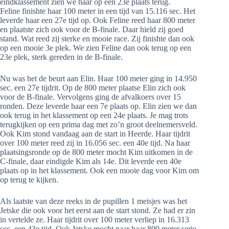
eindklassement zien we haar op een 23e plaats terug.
Feline finishte haar 100 meter in een tijd van 15.116 sec. Het
leverde haar een 27e tijd op. Ook Feline reed haar 800 meter
en plaatste zich ook voor de B-finale. Daar hield zij goed
stand. Wat reed zij sterke en mooie race. Zij finishte dan ook
op een mooie 3e plek. We zien Feline dan ook terug op een
23e plek, sterk gereden in de B-finale.
Nu was het de beurt aan Elin. Haar 100 meter ging in 14.950
sec. een 27e tijdrit. Op de 800 meter plaatse Elin zich ook
voor de B-finale. Vervolgens ging de afvalkoers over 15
ronden. Deze leverde haar een 7e plaats op. Elin zien we dan
ook terug in het klassement op een 24e plaats. Je mag trots
terugkijken op een prima dag met zo’n groot deelnemersveld.
Ook Kim stond vandaag aan de start in Heerde. Haar tijdrit
over 100 meter reed zij in 16.056 sec. een 40e tijd. Na haar
plaatsingsronde op de 800 meter mocht Kim uitkomen in de
C-finale, daar eindigde Kim als 14e. Dit leverde een 40e
plaats op in het klassement. Ook een mooie dag voor Kim om
op terug te kijken.
Als laatste van deze reeks in de pupillen 1 meisjes was het
Jetske die ook voor het eerst aan de start stond. Ze had er zin
in vertelde ze. Haar tijdrit over 100 meter verliep in 16.313
sec. een 43e tijd. Ook Jetske mocht naar haar 800 meter serie