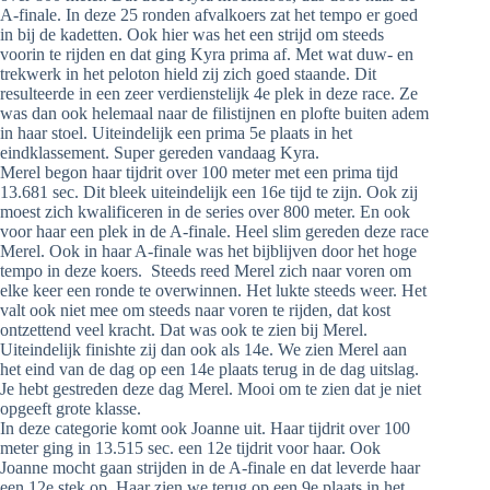
A-finale. In deze 25 ronden afvalkoers zat het tempo er goed
in bij de kadetten. Ook hier was het een strijd om steeds
voorin te rijden en dat ging Kyra prima af. Met wat duw- en
trekwerk in het peloton hield zij zich goed staande. Dit
resulteerde in een zeer verdienstelijk 4e plek in deze race. Ze
was dan ook helemaal naar de filistijnen en plofte buiten adem
in haar stoel. Uiteindelijk een prima 5e plaats in het
eindklassement. Super gereden vandaag Kyra.
Merel begon haar tijdrit over 100 meter met een prima tijd
13.681 sec. Dit bleek uiteindelijk een 16e tijd te zijn. Ook zij
moest zich kwalificeren in de series over 800 meter. En ook
voor haar een plek in de A-finale. Heel slim gereden deze race
Merel. Ook in haar A-finale was het bijblijven door het hoge
tempo in deze koers. Steeds reed Merel zich naar voren om
elke keer een ronde te overwinnen. Het lukte steeds weer. Het
valt ook niet mee om steeds naar voren te rijden, dat kost
ontzettend veel kracht. Dat was ook te zien bij Merel.
Uiteindelijk finishte zij dan ook als 14e. We zien Merel aan
het eind van de dag op een 14e plaats terug in de dag uitslag.
Je hebt gestreden deze dag Merel. Mooi om te zien dat je niet
opgeeft grote klasse.
In deze categorie komt ook Joanne uit. Haar tijdrit over 100
meter ging in 13.515 sec. een 12e tijdrit voor haar. Ook
Joanne mocht gaan strijden in de A-finale en dat leverde haar
een 12e stek op. Haar zien we terug op een 9e plaats in het