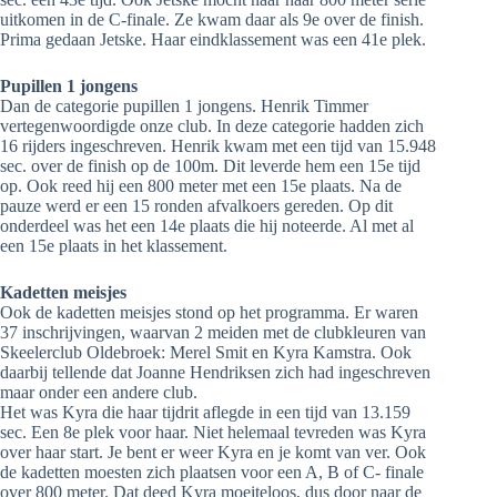
uitkomen in de C-finale. Ze kwam daar als 9e over de finish.
Prima gedaan Jetske. Haar eindklassement was een 41e plek.
Pupillen 1 jongens
Dan de categorie pupillen 1 jongens. Henrik Timmer
vertegenwoordigde onze club. In deze categorie hadden zich
16 rijders ingeschreven. Henrik kwam met een tijd van 15.948
sec. over de finish op de 100m. Dit leverde hem een 15e tijd
op. Ook reed hij een 800 meter met een 15e plaats. Na de
pauze werd er een 15 ronden afvalkoers gereden. Op dit
onderdeel was het een 14e plaats die hij noteerde. Al met al
een 15e plaats in het klassement.
Kadetten meisjes
Ook de kadetten meisjes stond op het programma. Er waren
37 inschrijvingen, waarvan 2 meiden met de clubkleuren van
Skeelerclub Oldebroek: Merel Smit en Kyra Kamstra. Ook
daarbij tellende dat Joanne Hendriksen zich had ingeschreven
maar onder een andere club.
Het was Kyra die haar tijdrit aflegde in een tijd van 13.159
sec. Een 8e plek voor haar. Niet helemaal tevreden was Kyra
over haar start. Je bent er weer Kyra en je komt van ver. Ook
de kadetten moesten zich plaatsen voor een A, B of C- finale
over 800 meter. Dat deed Kyra moeiteloos, dus door naar de