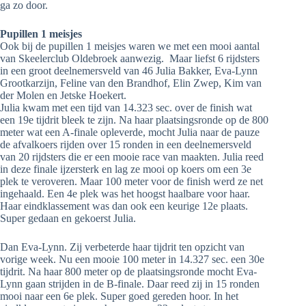
ga zo door.
Pupillen 1 meisjes
Ook bij de pupillen 1 meisjes waren we met een mooi aantal
van Skeelerclub Oldebroek aanwezig. Maar liefst 6 rijdsters
in een groot deelnemersveld van 46 Julia Bakker, Eva-Lynn
Grootkarzijn, Feline van den Brandhof, Elin Zwep, Kim van
der Molen en Jetske Hoekert.
Julia kwam met een tijd van 14.323 sec. over de finish wat
een 19e tijdrit bleek te zijn. Na haar plaatsingsronde op de 800
meter wat een A-finale opleverde, mocht Julia naar de pauze
de afvalkoers rijden over 15 ronden in een deelnemersveld
van 20 rijdsters die er een mooie race van maakten. Julia reed
in deze finale ijzersterk en lag ze mooi op koers om een 3e
plek te veroveren. Maar 100 meter voor de finish werd ze net
ingehaald. Een 4e plek was het hoogst haalbare voor haar.
Haar eindklassement was dan ook een keurige 12e plaats.
Super gedaan en gekoerst Julia.
Dan Eva-Lynn. Zij verbeterde haar tijdrit ten opzicht van
vorige week. Nu een mooie 100 meter in 14.327 sec. een 30e
tijdrit. Na haar 800 meter op de plaatsingsronde mocht Eva-
Lynn gaan strijden in de B-finale. Daar reed zij in 15 ronden
mooi naar een 6e plek. Super goed gereden hoor. In het