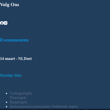
Volg Ons
Evenementen
14 maart - NLDoet
Handige links
Gedragsregels
Pisteregels
Baanregels
Buitensportaccommodatie Oldebroek regels