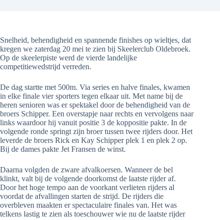
Snelheid, behendigheid en spannende finishes op wieltjes, dat
kregen we zaterdag 20 mei te zien bij Skeelerclub Oldebroek.
Op de skeelerpiste werd de vierde landelijke
competitiewedstrijd verreden.
De dag startte met 500m. Via series en halve finales, kwamen
in elke finale vier sporters tegen elkaar uit. Met name bij de
heren senioren was er spektakel door de behendigheid van de
broers Schipper. Een overstapje naar rechts en vervolgens naar
links waardoor hij vanuit positie 3 de koppositie pakte. In de
volgende ronde springt zijn broer tussen twee rijders door. Het
leverde de broers Rick en Kay Schipper plek 1 en plek 2 op.
Bij de dames pakte Jet Fransen de winst.
Daarna volgden de zware afvalkoersen. Wanneer de bel
klinkt, valt bij de volgende doorkomst de laatste rijder af.
Door het hoge tempo aan de voorkant verlieten rijders al
voordat de afvallingen starten de strijd. De rijders die
overbleven maakten er spectaculaire finales van. Het was
telkens lastig te zien als toeschouwer wie nu de laatste rijder