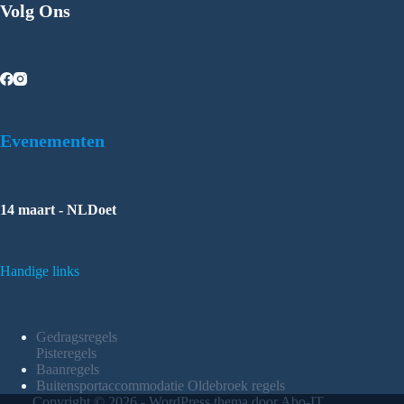
Volg Ons
Evenementen
14 maart - NLDoet
Handige links
Gedragsregels
Pisteregels
Baanregels
Buitensportaccommodatie Oldebroek regels
Copyright © 2026 - WordPress thema door Abo-IT