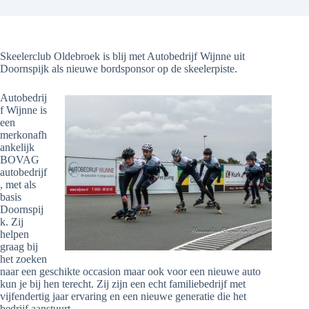
Skeelerclub Oldebroek is blij met Autobedrijf Wijnne uit
Doornspijk als nieuwe bordsponsor op de skeelerpiste.
Autobedrij
f Wijnne is
een
merkonafh
ankelijk
BOVAG
autobedrijf
, met als
basis
Doornspij
k. Zij
helpen
graag bij
het zoeken
naar een geschikte occasion maar ook voor een nieuwe auto
kun je bij hen terecht. Zij zijn een echt familiebedrijf met
vijfendertig jaar ervaring en een nieuwe generatie die het
bedrijf aanstuurt.