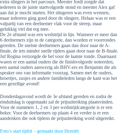
extra slingers in het parcours. Meester Jordi zorgde dat
iedereen in de juiste startvolgorde stond en meester Alex gaf
aan dat je mocht starten. Het slingeren was even wennen,
maar iedereen ging goed door de slingers. Helaas was er een
valpartij van een deelnemer vlak voor de streep, maar
gelukkig viel dat erg mee.
De 2e afstand was een wedstrijd in lijn. Wanneer er meer dan
6 deelnemers zijn in de categorie, dan worden er voorrondes
gereden. De snelste deelnemers gaan dan door naar de A-
finale, de iets minder snelle rijders gaan door naar de B-finale.
Juf Regina verzorgde de bel voor de laatste ronde. Daarnaast
waren er een aantal ouders die de finishvolgorde noteerden,
een aantal ouders aanwezig als BHV-ers en Benjamin die als
speaker ons van informatie voorzag. Samen met de ouders,
broertjes, zusjes en andere familieleden langs de kant was het
een gezellige avond!
Donderdagavond wordt de 3e afstand gereden en zodra de
einduitslag is opgemaakt zal de prijsuitreiking plaatsvinden.
Voor de nummers 1, 2 en 3 per wedstrijdcategorie is er een
beker. Voor de deelnemers op plaats 4 en verder is er een
aandenken die ook tijdens de prijsuitreiking word uitgereikt.
Foto’s start tijdrit – gemaakt door Henriët