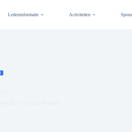
Ledeninformatie
Activiteiten
Spons
d
el 2
mber 2023
In
2023
,
Wedstrijd