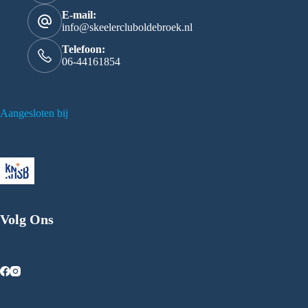
E-mail:
info@skeelercluboldebroek.nl
Telefoon:
06-44161854
Aangesloten bij
Volg Ons