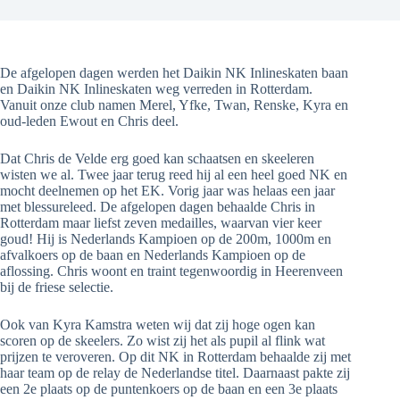
De afgelopen dagen werden het Daikin NK Inlineskaten baan
en Daikin NK Inlineskaten weg verreden in Rotterdam.
Vanuit onze club namen Merel, Yfke, Twan, Renske, Kyra en
oud-leden Ewout en Chris deel.
Dat Chris de Velde erg goed kan schaatsen en skeeleren
wisten we al. Twee jaar terug reed hij al een heel goed NK en
mocht deelnemen op het EK. Vorig jaar was helaas een jaar
met blessureleed. De afgelopen dagen behaalde Chris in
Rotterdam maar liefst zeven medailles, waarvan vier keer
goud! Hij is Nederlands Kampioen op de 200m, 1000m en
afvalkoers op de baan en Nederlands Kampioen op de
aflossing. Chris woont en traint tegenwoordig in Heerenveen
bij de friese selectie.
Ook van Kyra Kamstra weten wij dat zij hoge ogen kan
scoren op de skeelers. Zo wist zij het als pupil al flink wat
prijzen te veroveren. Op dit NK in Rotterdam behaalde zij met
haar team op de relay de Nederlandse titel. Daarnaast pakte zij
een 2e plaats op de puntenkoers op de baan en een 3e plaats