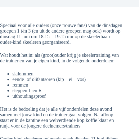
Speciaal voor alle ouders (onze trouwe fans) van de dinsdagen
groepen 1 t/m 3 (en uit de andere groepen mag ook) wordt op
dinsdag 11 juni om 18.15 – 19.15 uur op de skeelerbaan
ouder-kind skeeleren georganiseerd.
Wat houdt het in: als (groot)ouder krijg je skeelertraining van
de trainer en van je eigen kind, in de volgende onderdelen:
slalommen
eende- of olifantsoren (kip – ei – vos)
remmen
steppen L en R
uithoudingsproef
Het is de bedoeling dat je alle vijf onderdelen deze avond
samen met jouw kind en de trainer gaat volgen. Na afloop
staat er in de kantine een welverdiende kop koffie klaar en
ranja voor de jongere deelnemers/trainers.
Ouder-kind skeeleren volgende week dinsdag 11 juni tijdens