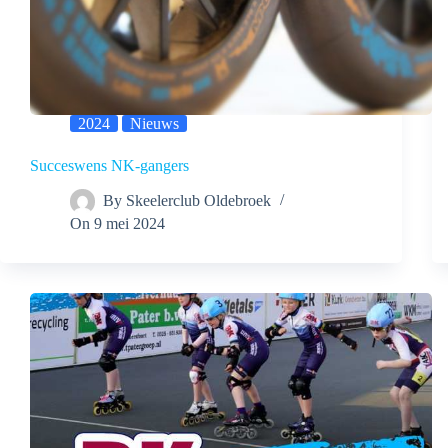
2024
Nieuws
Succeswens NK-gangers
By
Skeelerclub Oldebroek
On
9 mei 2024