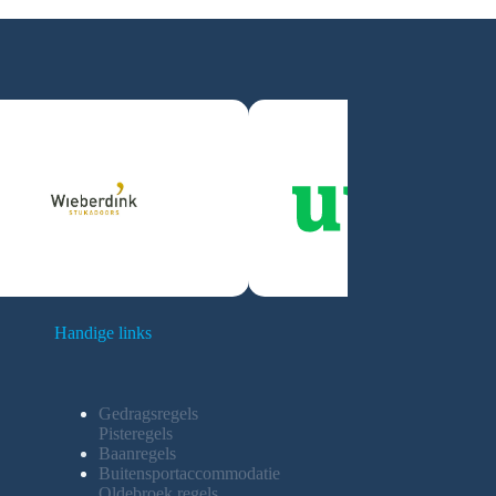
Handige links
Gedragsregels
Pisteregels
Baanregels
Buitensportaccommodatie
Oldebroek regels