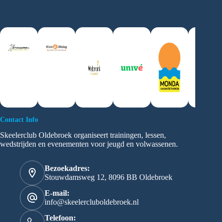
Slide 2 of 3
Contact Info
Skeelerclub Oldebroek organiseert trainingen, lessen,
wedstrijden en evenementen voor jeugd en volwassenen.
Bezoekadres:
Stouwdamsweg 12, 8096 BB Oldebroek
E-mail:
info@skeelercluboldebroek.nl
Telefoon: