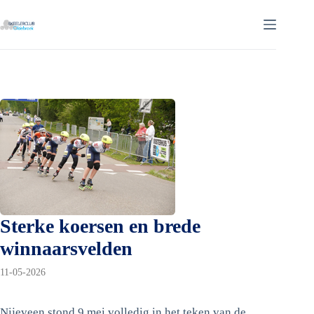
Ga
naar
de
inhoud
Sterke koersen en brede
winnaarsvelden
11-05-2026
Nijeveen stond 9 mei volledig in het teken van de