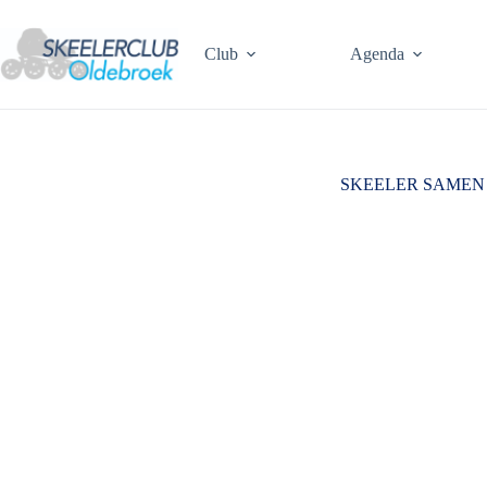
Ga
naar
de
Club
Agenda
inhoud
SKEELER SAMEN