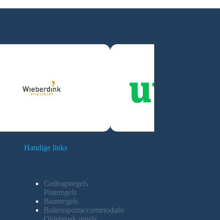
Handige links
Gedragsregels
Pisteregels
Baanregels
Buitensportaccommodatie
Oldebroek regels