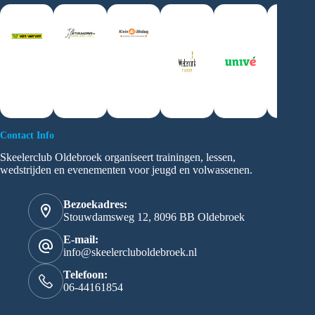
i
g
a
t
i
e
Contact Info
Skeelerclub Oldebroek organiseert trainingen, lessen,
wedstrijden en evenementen voor jeugd en volwassenen.
Bezoekadres:
Stouwdamsweg 12, 8096 BB Oldebroek
E-mail:
info@skeelercluboldebroek.nl
Telefoon:
06-44161854