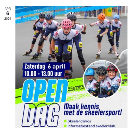
APR
6
2024