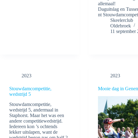
allemaal!
Daguitslag en Tuss
nt Stouwdamcompeti
Skeelerclub
Oldebroek
11 september
2023
2023
Stouwdamcompetitie,
Mooie dag in Gene
wedstrijd 5
Stouwdamcompetitie,
wedstrijd 5, andermaal in
Staphorst. Maar het was een
andere competitiewedstrijd.
Iedereen kon ’s ochtends
lekker uitslapen, want de
wedstrijd begon pas om half 2.