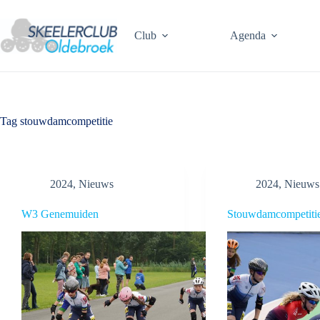
Ga
naar
de
Club
Agenda
inhoud
Tag
stouwdamcompetitie
2024
,
Nieuws
2024
,
Nieuws
W3 Genemuiden
Stouwdamcompetiti