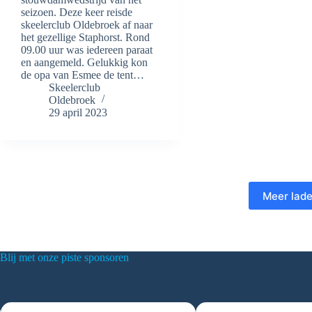
seizoen. Deze keer reisde
skeelerclub Oldebroek af naar
het gezellige Staphorst. Rond
09.00 uur was iedereen paraat
en aangemeld. Gelukkig kon
de opa van Esmee de tent…
Skeelerclub
Oldebroek
29 april 2023
Meer lad
Blij met onze piste sponsoren