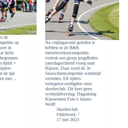
er de
petitie op
Na vrijdagavond gereden te
keer in
hebben in de B&K
 liefst
metselwerkencompetitie,
 begonnen
vertrok een groep jeugdleden
tijdrit +
zaterdagochtend vroeg naar
rijders
Rijssen. Daar werd de 3e
 de tijd
Stouwdamcompetitie wedstrijd
nnen met…
verreden. Elf rijders
vertegenwoordigden onze
skeelerclub. Dit keer geen
wedstrijdverslag. Daguitslag
Klassement Foto’s Jannes
Wolff
Skeelerclub
Oldebroek
17 mei 2023