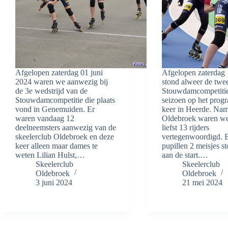
Afgelopen zaterdag 01 juni
Afgelopen zaterdag
2024 waren we aanwezig bij
stond alweer de twe
de 3e wedstrijd van de
Stouwdamcompetitie
Stouwdamcompetitie die plaats
seizoen op het prog
vond in Genemuiden. Er
keer in Heerde. Nam
waren vandaag 12
Oldebroek waren w
deelneemsters aanwezig van de
liefst 13 rijders
skeelerclub Oldebroek en deze
vertegenwoordigd. B
keer alleen maar dames te
pupillen 2 meisjes s
weten Lilian Hulst,…
aan de start.…
Skeelerclub
Skeelerclub
Oldebroek
Oldebroek
3 juni 2024
21 mei 2024