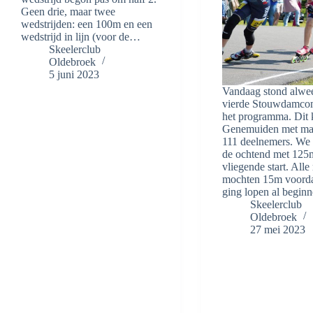
Geen drie, maar twee
wedstrijden: een 100m en een
wedstrijd in lijn (voor de…
Skeelerclub
Oldebroek
5 juni 2023
Vandaag stond alwe
vierde Stouwdamcom
het programma. Dit 
Genemuiden met maar
111 deelnemers. We
de ochtend met 125m 
vliegende start. Alle 
mochten 15m voordat
ging lopen al begi
Skeelerclub
Oldebroek
27 mei 2023