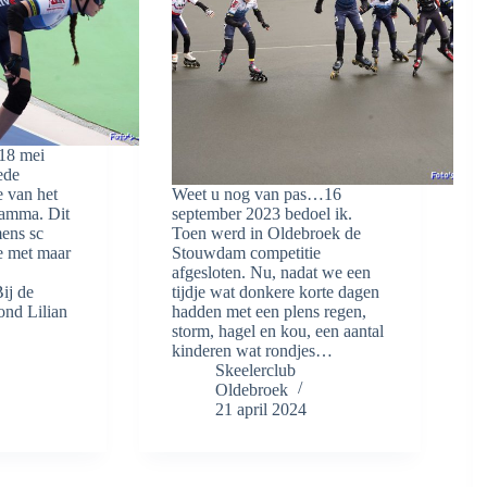
 18 mei
ede
 van het
Weet u nog van pas…16
ramma. Dit
september 2023 bedoel ik.
ens sc
Toen werd in Oldebroek de
e met maar
Stouwdam competitie
afgesloten. Nu, nadat we een
ij de
tijdje wat donkere korte dagen
tond Lilian
hadden met een plens regen,
storm, hagel en kou, een aantal
kinderen wat rondjes…
Skeelerclub
Oldebroek
21 april 2024