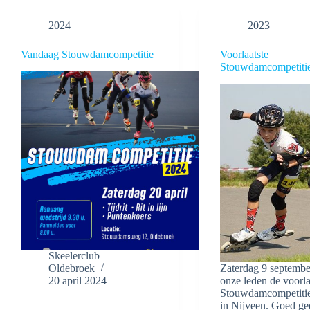
2024
2023
Vandaag Stouwdamcompetitie
Voorlaatste
Stouwdamcompetitie
Skeelerclub
Oldebroek
Zaterdag 9 septembe
20 april 2024
onze leden de voorla
Stouwdamcompetitie
in Nijveen. Goed g