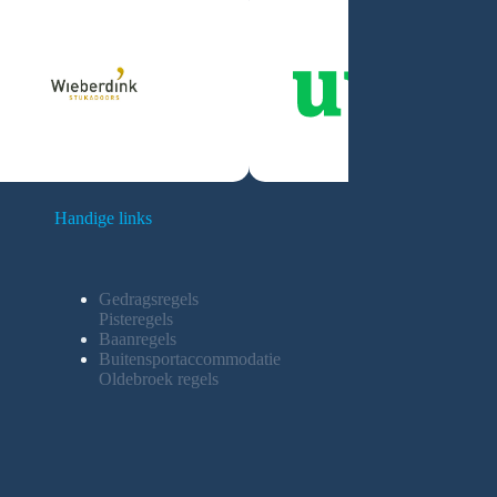
Handige links
Gedragsregels
Pisteregels
Baanregels
Buitensportaccommodatie
Oldebroek regels